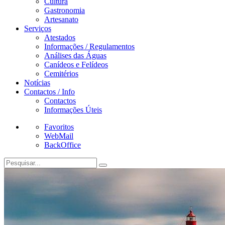
Cultura
Gastronomia
Artesanato
Serviços
Atestados
Informações / Regulamentos
Análises das Águas
Canídeos e Felídeos
Cemitérios
Notícias
Contactos / Info
Contactos
Informações Úteis
Favoritos
WebMail
BackOffice