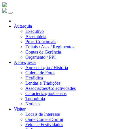
Autarquia
Executivo
Assembleia
Proc. Concursais
Editais / Atas / Regimentos
Contas de Gerência
Orçamento / PPI
A Freguesia
Apresentação / História
Galeria de Fotos
Heráldica
Lendas e Tradições
Associações/Colectividades
Caracterização/Censos
Toponímia
Notícias
Visitar
Locais de Interesse
Onde Comer/Dormir
Feiras e Festividades