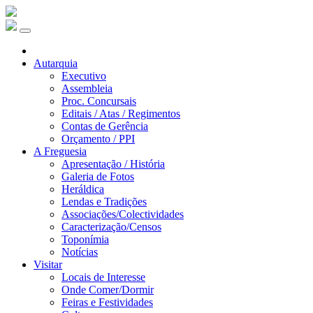
Autarquia
Executivo
Assembleia
Proc. Concursais
Editais / Atas / Regimentos
Contas de Gerência
Orçamento / PPI
A Freguesia
Apresentação / História
Galeria de Fotos
Heráldica
Lendas e Tradições
Associações/Colectividades
Caracterização/Censos
Toponímia
Notícias
Visitar
Locais de Interesse
Onde Comer/Dormir
Feiras e Festividades