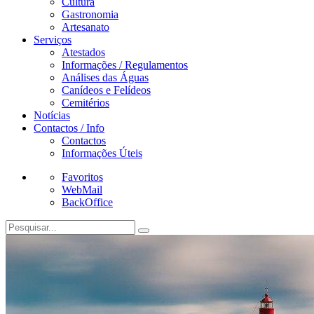
Cultura
Gastronomia
Artesanato
Serviços
Atestados
Informações / Regulamentos
Análises das Águas
Canídeos e Felídeos
Cemitérios
Notícias
Contactos / Info
Contactos
Informações Úteis
Favoritos
WebMail
BackOffice